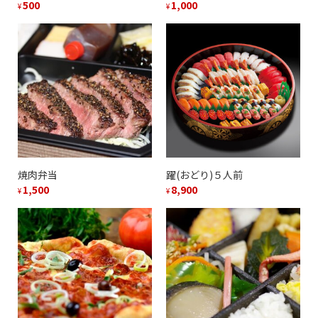
500
1,000
¥
¥
焼肉弁当
躍(おどり)５人前
1,500
8,900
¥
¥