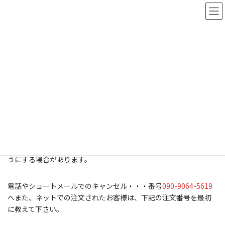
コ
ナ
ン
ビ
テ
ゲ
ン
ー
キャンセル・変更について
ツ
シ
に
ョ
移
ン
HOME
キャンセル・変更について
動
に
移
動
キャンセル及び弁当の個数の変更に関しては、前日の17時までお
願いします。当日キャンセルや変更に関してはお受けすることが
できませんが当日に冠婚葬祭や体調不良でのキャンセルに関して
はお受けいたします。また、当日のキャンセルが続いたり悪質な
営業妨害を行った場合は、よばれる米子サイトを利用できないよ
うにする場合があります。
電話やショートメールでのキャンセル・・・番号
090-9064-5619
へまた、ネットでの注文されたお客様は、下記の注文番号を最初
に教えて下さい。