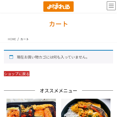
コ
ナ
ン
ビ
テ
ゲ
ン
ー
カート
ツ
シ
に
ョ
移
ン
HOME
カート
動
に
移
動
現在お買い物カゴには何も入っていません。
ショップに戻る
オススメメニュー