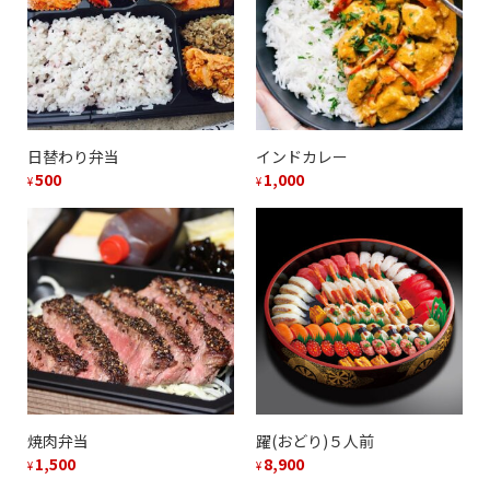
日替わり弁当
インドカレー
500
1,000
¥
¥
焼肉弁当
躍(おどり)５人前
1,500
8,900
¥
¥